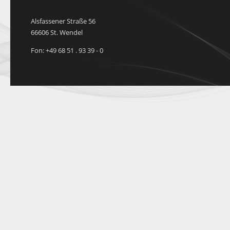
Alsfassener Straße 56
66606 St. Wendel
Fon: +49 68 51 . 93 39 - 0